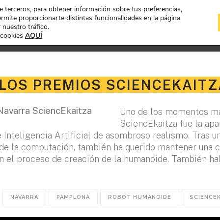
de terceros, para obtener información sobre tus preferencias,
mite proporcionarte distintas funcionalidades en la página
 nuestro tráfico.
 cookies
AQUÍ
EXPOSICIÓN
PROYECTOS A CONC
LOS PREMIOS SCIENCEKAITZ
Uno de los momentos más
SciencEkaitza fue la apa
nteligencia Artificial de asombroso realismo. Tras una
 de la computación, también ha querido mantener una 
en el proceso de creación de la humanoide. También ha
NAVARRA
PAMPLONA
ROBOT HUMANOIDE
SCIENCE