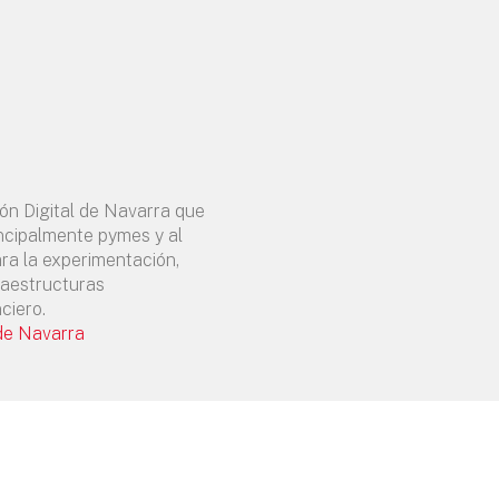
ión Digital de Navarra que
incipalmente pymes y al
ara la experimentación,
raestructuras
ciero.
 de Navarra