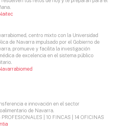
 resuelven tus retos de hoy y te preparan para el
ñana.
Naitec
arrabiomed, centro mixto con la Universidad
lica de Navarra impulsado por el Gobierno de
arra, promueve y facilita la investigación
médica de excelencia en el sistema público
tario.
Navarrabiomed
nsferencia e innovación en el sector
oalimentario de Navarra.
 PROFESIONALES | 10 FINCAS | 14 OFICINAS
Intia