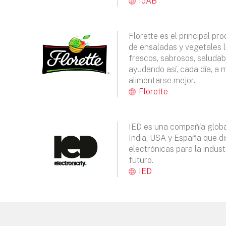
IdAB
Florette es el principal pr
de ensaladas y vegetales l
frescos, sabrosos, saludab
ayudando así, cada día, a 
alimentarse mejor.
Florette
IED es una compañía globa
India, USA y España que di
electrónicas para la indust
futuro.
IED