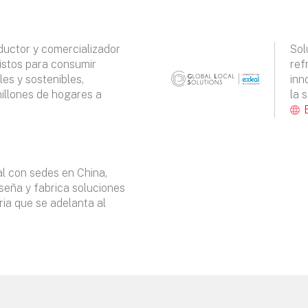
oductor y comercializador
Sol
istos para consumir
ref
les y sostenibles,
inn
millones de hogares a
la 
l con sedes en China,
seña y fabrica soluciones
ria que se adelanta al