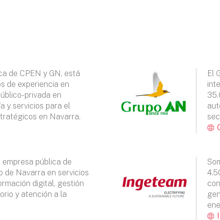
ca de CPEN y GN, está
El 
s de experiencia en
int
úblico-privada en
35.
a y servicios para el
aut
stratégicos en Navarra.
sec
a empresa pública de
Som
o de Navarra en servicios
4.5
rmación digital, gestión
con
torio y atención a la
gen
ene