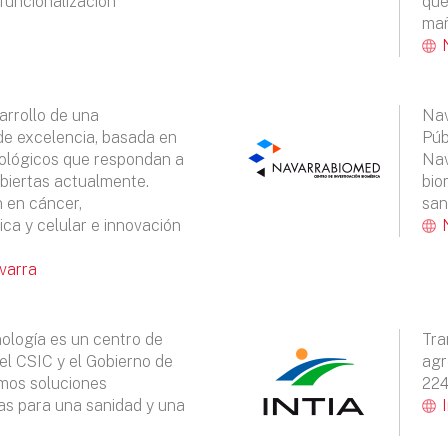
funcionalización
que
ma
rrollo de una
Nav
 de excelencia, basada en
Púb
ológicos que respondan a
Nav
ubiertas actualmente.
bio
n en cáncer,
sani
ica y celular e innovación
varra
nología es un centro de
Tra
 el CSIC y el Gobierno de
agr
mos soluciones
224
as para una sanidad y una