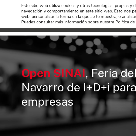
Este sitio web utiliza cookies y otras tecnologías, propias y 
navegación y comportamiento en este sitio web. Esto nos per
web, personalizar la forma en la que se te muestra, o analizar
Puedes consultar más información sobre nuestra Política de
Open SINAI
, Feria d
Navarro de I+D+i para
empresas