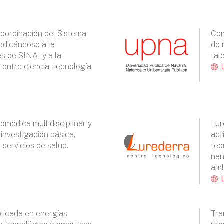
 coordinación del Sistema
Com
edicándose a la
de 
s de SINAI y a la
tal
 entre ciencia, tecnología
omédica multidisciplinar y
Lur
 investigación básica,
act
 servicios de salud.
tec
nan
amb
plicada en energías
Tra