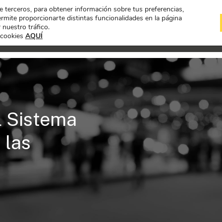
de terceros, para obtener información sobre tus preferencias,
mite proporcionarte distintas funcionalidades en la página
 nuestro tráfico.
 cookies
AQUÍ
EXPOSICIÓN
PROYECTOS A CONC
el Sistema
 las