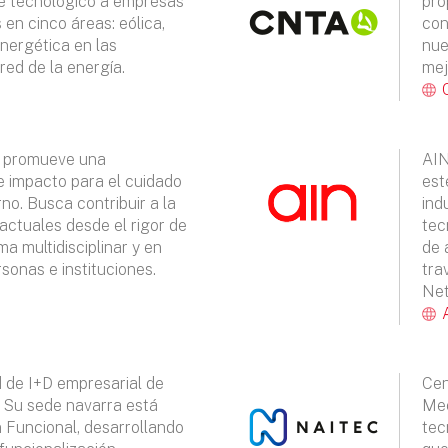
e tecnológico a empresas
pro
 en cinco áreas: eólica,
con
energética en las
nue
red de la energía.
mej
a promueve una
AIN
e impacto para el cuidado
est
no. Busca contribuir a la
ind
 actuales desde el rigor de
tec
ma multidisciplinar y en
de 
sonas e instituciones.
tra
Net
d de I+D empresarial de
Cen
Su sede navarra está
Mec
 Funcional, desarrollando
tec