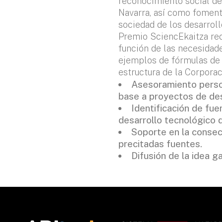
reconocimiento social de 
Navarra, así como fomen
sociedad de los desarrollo
Premio SciencEkaitza reci
función de las necesidade
ejemplos de fórmulas de 
estructura de la Corporac
Asesoramiento person
base a proyectos de des
Identificación de fue
desarrollo tecnológico 
Soporte en la consecu
precitadas fuentes.
Difusión de la idea g