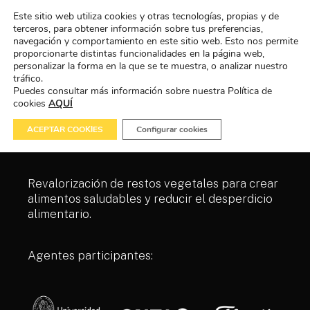
Este sitio web utiliza cookies y otras tecnologías, propias y de
terceros, para obtener información sobre tus preferencias,
navegación y comportamiento en este sitio web. Esto nos permite
proporcionarte distintas funcionalidades en la página web,
personalizar la forma en la que se te muestra, o analizar nuestro
tráfico.
Puedes consultar más información sobre nuestra Política de
cookies
AQUÍ
BIOREVEAL
ACEPTAR COOKIES
Configurar cookies
Revalorización de restos vegetales para crear
alimentos saludables y reducir el desperdicio
alimentario.
Agentes participantes: