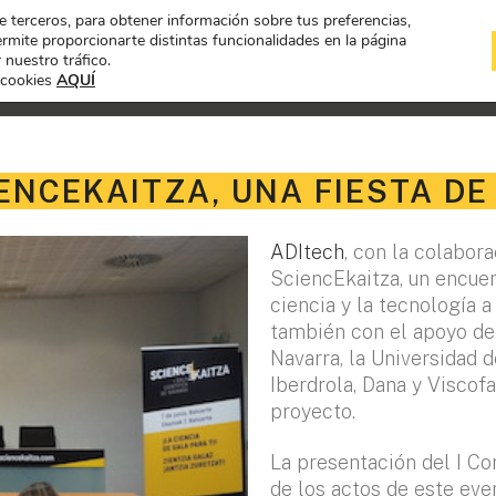
de terceros, para obtener información sobre tus preferencias,
mite proporcionarte distintas funcionalidades en la página
 nuestro tráfico.
 cookies
AQUÍ
EXPOSICIÓN
PROYECTOS A CONC
ENCEKAITZA, UNA FIESTA DE
ADItech
, con la colabor
SciencEkaitza, un encuen
ciencia y la tecnología 
también con el apoyo de
Navarra, la Universidad 
Iberdrola, Dana y Viscof
proyecto.
La presentación del I Co
de los actos de este eve