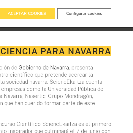
ACEPTAR COOKIES
Configurar cookies
URSO
EDICIONES ANTERIORES
CONTACTO
 CIENCIA PARA NAVARRA
ación de
Gobierno de Navarra
, presenta
tro científico que pretende acercar la
a la sociedad navarra. SciencEkaitza cuenta
 empresas como la Universidad Pública de
de Navarra, Nasertic, Grupo Mondragón,
an que han querido formar parte de este
ncurso Científico SciencEkaitza es el primero
nto inspirador que culminará el 7 de junio con