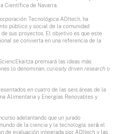
la Científica de Navarra.
Corporación Tecnológica ADItech, ha
nto público y social de la comunidad
 de sus proyectos. El objetivo es que este
ional se convierta en una referencia de la
 SciencEkaitza premiará las ideas más
jones lo denominan,
curiosity driven research
o
sentados en cuatro de las seis áreas de la
ena Alimentaria y Energías Renovables y
ncurso adelantando que un jurado
ndo de la ciencia y la tecnología, será́ el
ón de evaluación integrada por ADItech y las