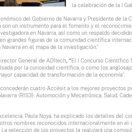
la celebración de la I Ga
conómico del Gobierno de Navarra y Presidente de la 
 son un instrumento para el fomento y el reconocimie
investigadora en Navarra, así como un respaldo decidido
pen grandes figuras de la comunidad científica internac
a Navarra en el mapa de la investigación.”
Director General de ADItech
, “
El I Concurso Científico
sada por la curiosidad científica, o como los anglosa
mayor capacidad de transformación de la economía”.
oncederán cuatro Accésit a los mejores proyectos pre
 Navarra (RIS3): Automoción y Mecatrónica, Salud, Cad
celencia, Paula Noya, ha explicado los detalles del co
otros nombres reconocidos internacionalmente en el mu
La selección de los proyectos la realizará una comisi