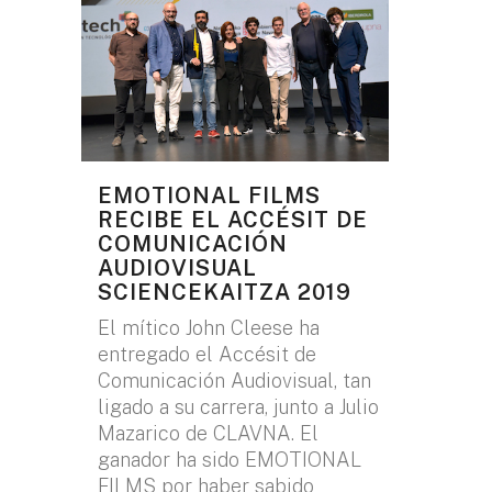
EMOTIONAL FILMS
RECIBE EL ACCÉSIT DE
COMUNICACIÓN
AUDIOVISUAL
SCIENCEKAITZA 2019
El mítico John Cleese ha
entregado el Accésit de
Comunicación Audiovisual, tan
ligado a su carrera, junto a Julio
Mazarico de CLAVNA. El
ganador ha sido EMOTIONAL
FILMS por haber sabido