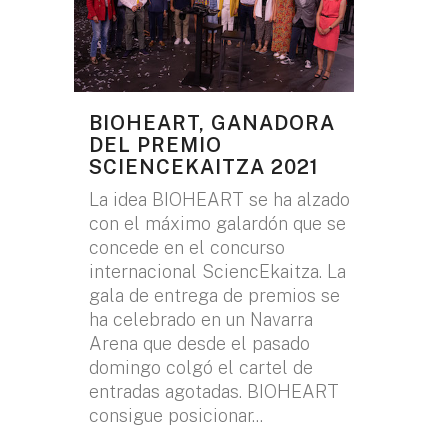
BIOHEART, GANADORA
DEL PREMIO
SCIENCEKAITZA 2021
La idea BIOHEART se ha alzado
con el máximo galardón que se
concede en el concurso
internacional SciencEkaitza. La
gala de entrega de premios se
ha celebrado en un Navarra
Arena que desde el pasado
domingo colgó el cartel de
entradas agotadas. BIOHEART
consigue posicionar...