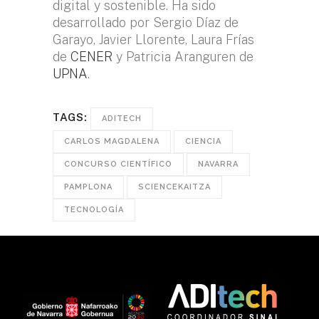
digital y sostenible. Ha sido
desarrollado por Sergio Díaz de
Garayo, Javier Llorente, Laura Frías
de
CENER
y Patricia Aranguren de
UPNA
.
TAGS:
ADITECH
CARLOS MAGDALENA
CIENCIA
CONCURSO CIENTÍFICO
NAVARRA
PAMPLONA
SCIENCEKAITZA
TECNOLOGÍA